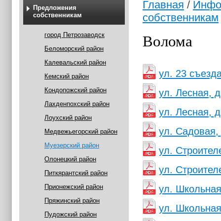
Главная
/
Инфо
Предложения
собственникам
собственникам
Волома
город Петрозаводск
Беломорский район
Калевальский район
ул. 23 съезда
Кемский район
Кондопожский район
ул. Лесная, д
Лахденпохский район
ул. Лесная, д
Лоухский район
ул. Садовая, 
Медвежьегорский район
Муезерский район
ул. Строителе
Олонецкий район
ул. Строителе
Питкярантский район
Прионежский район
ул. Школьная
Пряжинский район
ул. Школьная
Пудожский район