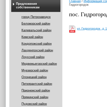
Главная
/
Информация со
Предложения
Гидрогородок
собственникам
пос. Гидрогоро
город Петрозаводск
Беломорский район
ул. Гидрогородок , д. 
Калевальский район
Кемский район
Кондопожский район
Лахденпохский район
Лоухский район
Медвежьегорский район
Муезерский район
Олонецкий район
Питкярантский район
Прионежский район
Пряжинский район
Пудожский район