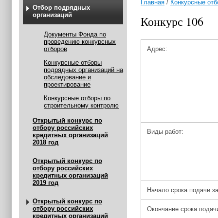
Главная
/
Конкурсные отб
Отбор подрядных
организаций
Конкурс 106
Документы Фонда по
проведению конкурсных
отборов
Адрес:
Конкурсные отборы
подрядных организаций на
обследование и
проектирование
Конкурсные отборы по
строительному контролю
Открытый конкурс по
отбору российских
Виды работ:
кредитных организаций
2018 год
Открытый конкурс по
отбору российских
кредитных организаций
2019 год
Начало срока подачи за
Открытый конкурс по
отбору российских
Окончание срока подачи
кредитных организаций