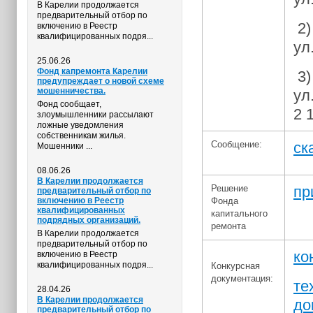
В Карелии продолжается
предварительный отбор по
2
включению в Реестр
квалифицированных подря...
ул
25.06.26
Фонд капремонта Карелии
3
предупреждает о новой схеме
мошенничества.
ул
Фонд сообщает,
2 
злоумышленники рассылают
ложные уведомления
собственникам жилья.
Сообщение:
ск
Мошенники ...
08.06.26
В Карелии продолжается
Решение
пр
предварительный отбор по
включению в Реестр
Фонда
квалифицированных
капитального
подрядных организаций.
ремонта
В Карелии продолжается
предварительный отбор по
ко
включению в Реестр
квалифицированных подря...
Конкурсная
документация:
те
28.04.26
В Карелии продолжается
до
предварительный отбор по