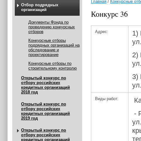
Главная
/
Конкурсные отб
Отбор подрядных
организаций
Конкурс 36
Документы Фонда по
проведению конкурсных
отборов
Адрес:
1)
ул
Конкурсные отборы
подрядных организаций на
обследование и
2)
проектирование
ул
Конкурсные отборы по
строительному контролю
3)
Открытый конкурс по
отбору российских
ул
кредитных организаций
2018 год
Виды работ:
Ка
Открытый конкурс по
отбору российских
- 
кредитных организаций
2019 год
ул
кр
Открытый конкурс по
отбору российских
те
кредитных организаций