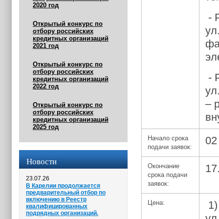
2020 год
- 
Открытый конкурс по
ул
отбору российских
кредитных организаций
фа
2021 год
эл
Открытый конкурс по
отбору российских
- 
кредитных организаций
2022 год
ул
– 
Открытый конкурс по
отбору российских
вн
кредитных организаций
2025 год
Начало срока
02
подачи заявок:
Новости
Окончание
17
срока подачи
23.07.26
заявок:
В Карелии продолжается
предварительный отбор по
включению в Реестр
Цена:
1
квалифицированных
подрядных организаций.
ул