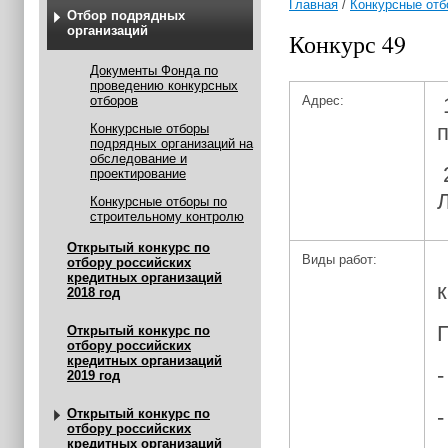
Главная
/
Конкурсные отб
Отбор подрядных
организаций
Конкурс 49
Документы Фонда по
проведению конкурсных
отборов
Адрес:
п
Конкурсные отборы
подрядных организаций на
обследование и
2
проектирование
Л
Конкурсные отборы по
строительному контролю
Открытый конкурс по
Виды работ:
отбору российских
кредитных организаций
2018 год
П
Открытый конкурс по
отбору российских
кредитных организаций
2019 год
Открытый конкурс по
отбору российских
кредитных организаций