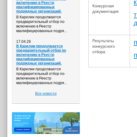
включению в Реестр
Конкурсная
квалифицированных
подрядных организаций.
документация:
В Карелии продолжается
предварительный отбор по
включению в Реестр
квалифицированных подря...
Результаты
17.04.26
В Карелии продолжается
конкурсного
предварительный отбор по
отбора:
включению в Реестр
квалифицированных
подрядных организаций.
В Карелии продолжается
предварительный отбор по
включению в Реестр
квалифицированных подря...
Все новости