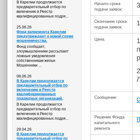
В Карелии продолжается
Начало срока
предварительный отбор по
подачи заявок:
включению в Реестр
квалифицированных подря...
Окончание срока
1
подачи заявок:
25.06.26
Фонд капремонта Карелии
предупреждает о новой схеме
Цена:
мошенничества.
Фонд сообщает,
п
злоумышленники рассылают
ложные уведомления
р
собственникам жилья.
Мошенники ...
2
08.06.26
Л
В Карелии продолжается
предварительный отбор по
включению в Реестр
квалифицированных
Сообщение:
с
подрядных организаций.
В Карелии продолжается
предварительный отбор по
включению в Реестр
Решение Фонда
квалифицированных подря...
капитального
ремонта
28.04.26
В Карелии продолжается
предварительный отбор по