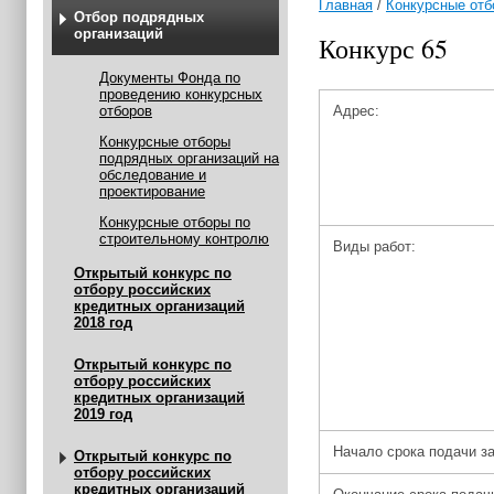
Главная
/
Конкурсные отб
Отбор подрядных
организаций
Конкурс 65
Документы Фонда по
проведению конкурсных
отборов
Адрес:
Конкурсные отборы
подрядных организаций на
обследование и
проектирование
Конкурсные отборы по
строительному контролю
Виды работ:
Открытый конкурс по
отбору российских
кредитных организаций
2018 год
Открытый конкурс по
отбору российских
кредитных организаций
2019 год
Начало срока подачи за
Открытый конкурс по
отбору российских
кредитных организаций