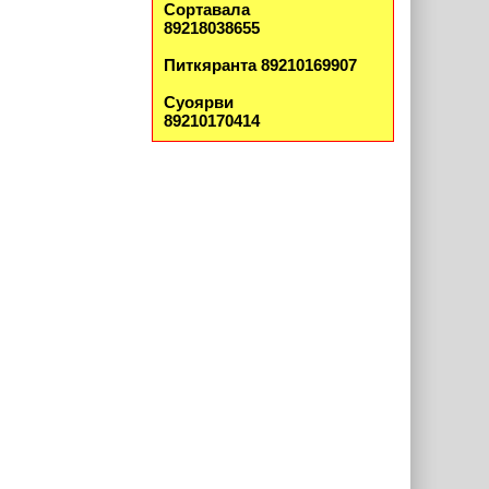
Сортавала
89218038655
Питкяранта 89210169907
Суоярви
89210170414