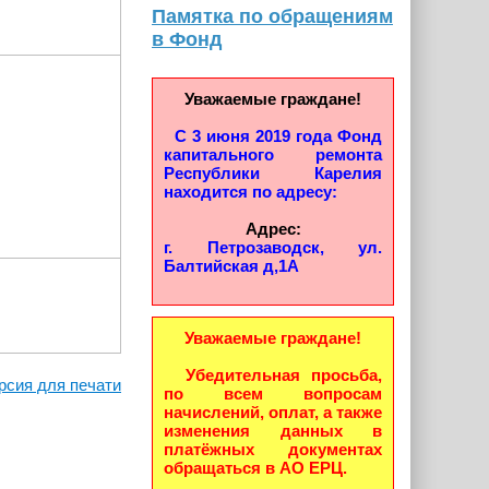
Памятка по обращениям
в Фонд
Уважаемые граждане!
С 3 июня 2019 года Фонд
капитального ремонта
Республики Карелия
находится по адресу:
Адрес:
г. Петрозаводск, ул.
Балтийская д,1А
Уважаемые граждане!
Убедительная просьба,
рсия для печати
по всем вопросам
начислений, оплат, а также
изменения данных в
платёжных документах
обращаться в АО ЕРЦ.