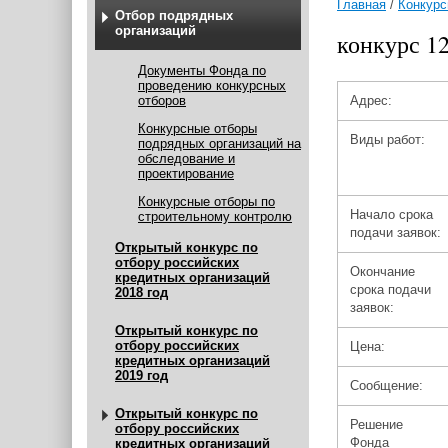
Главная
/
Конкурс
Отбор подрядных
организаций
конкурс 1
Документы Фонда по
проведению конкурсных
отборов
Адрес:
Конкурсные отборы
Виды работ:
подрядных организаций на
обследование и
проектирование
Конкурсные отборы по
Начало срока
строительному контролю
подачи заявок:
Открытый конкурс по
отбору российских
Окончание
кредитных организаций
срока подачи
2018 год
заявок:
Открытый конкурс по
отбору российских
Цена:
кредитных организаций
2019 год
Сообщение:
Открытый конкурс по
Решение
отбору российских
Фонда
кредитных организаций