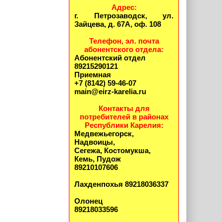
Адрес:
г. Петрозаводск, ул.
Зайцева, д. 67А, оф. 108
Телефон, эл. почта
абонентского отдела:
Абонентский отдел
89215290121
Приемная
+7 (8142) 59-46-07
main@eirz-karelia.ru
Контакты для
потребителей в районах
Республики Карелия:
Медвежьегорск,
Надвоицы,
Сегежа, Костомукша,
Кемь, Пудож
89210107606
Лахденпохья 89218036337
Олонец
89218033596