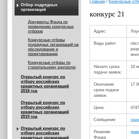
Главная
/
Конкурсные отб
Отбор подрядных
организаций
конкурс 21
Документы Фонда по
проведению конкурсных
отборов
Адрес:
Лоух
Конкурсные отборы
Виды работ:
обс
подрядных организаций на
разр
обследование и
проектирование
мно
Конкурсные отборы по
Начало срока
10 и
строительному контролю
подачи заявок:
Открытый конкурс по
отбору российских
Окончание
17.0
кредитных организаций
срока подачи
2018 год
заявок:
Открытый конкурс по
отбору российских
Цена:
4747
кредитных организаций
2019 год
Сообщение:
скач
Открытый конкурс по
Решение
прик
отбору российских
Фонда
кредитных организаций