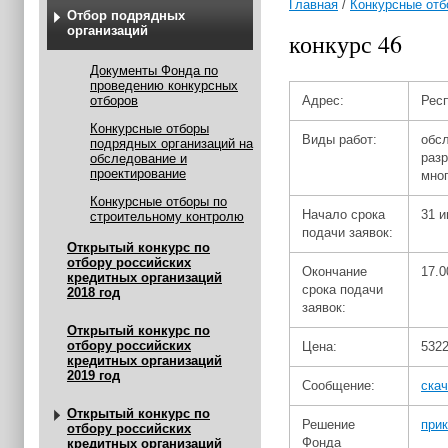
Главная
/
Конкурсные отб
Отбор подрядных
организаций
конкурс 46
Документы Фонда по
проведению конкурсных
отборов
Адрес:
Респ
Конкурсные отборы
Виды работ:
обс
подрядных организаций на
разр
обследование и
проектирование
мно
Конкурсные отборы по
Начало срока
31 и
строительному контролю
подачи заявок:
Открытый конкурс по
отбору российских
Окончание
17.0
кредитных организаций
срока подачи
2018 год
заявок:
Открытый конкурс по
отбору российских
Цена:
5322
кредитных организаций
2019 год
Сообщение:
скач
Открытый конкурс по
Решение
прик
отбору российских
Фонда
кредитных организаций