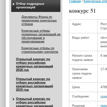
Главная
/
Конкурсные отб
Отбор подрядных
организаций
конкурс 51
Документы Фонда по
проведению конкурсных
отборов
Адрес:
Респ
Стро
Конкурсные отборы
подрядных организаций на
Виды работ:
обс
обследование и
проектирование
разр
мно
Конкурсные отборы по
строительному контролю
Начало срока
6 ав
Открытый конкурс по
подачи заявок:
отбору российских
кредитных организаций
Окончание
17.0
2018 год
срока подачи
заявок:
Открытый конкурс по
отбору российских
кредитных организаций
Цена:
4789
2019 год
Сообщение:
скач
Открытый конкурс по
отбору российских
Решение
прик
кредитных организаций