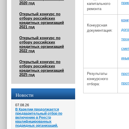
прик
2020 год
капитального
ремонта
Открытый конкурс по
отбору российских
кон
кредитных организаций
Конкурсная
2021 год
дог
документация:
Открытый конкурс по
техн
отбору российских
кредитных организаций
сме
2022 год
ины
Открытый конкурс по
отбору российских
кредитных организаций
Результаты
прот
2025 год
конкурсного
прот
отбора:
Новости
07.08.26
В Карелии продолжается
предварительный отбор по
включению в Реестр
квалифицированных
подрядных организаций.