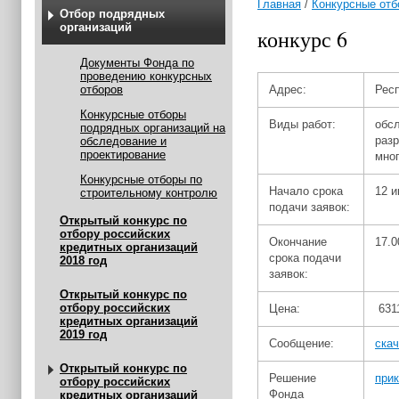
Главная
/
Конкурсные отб
Отбор подрядных
организаций
конкурс 6
Документы Фонда по
проведению конкурсных
отборов
Адрес:
Респ
Конкурсные отборы
Виды работ:
обс
подрядных организаций на
разр
обследование и
проектирование
мно
Конкурсные отборы по
Начало срока
12 и
строительному контролю
подачи заявок:
Открытый конкурс по
отбору российских
Окончание
17.0
кредитных организаций
срока подачи
2018 год
заявок:
Открытый конкурс по
отбору российских
Цена:
631
кредитных организаций
2019 год
Сообщение:
скач
Открытый конкурс по
Решение
прик
отбору российских
Фонда
кредитных организаций