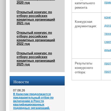
прик
2020 год
капитального
ремонта
Открытый конкурс по
отбору российских
кон
кредитных организаций
Конкурсная
2021 год
дог
документация:
Открытый конкурс по
техн
отбору российских
кредитных организаций
сме
2022 год
ины
Открытый конкурс по
отбору российских
кредитных организаций
Результаты
прот
2025 год
конкурсного
прот
отбора:
Новости
07.08.26
В Карелии продолжается
предварительный отбор по
включению в Реестр
квалифицированных
подрядных организаций.