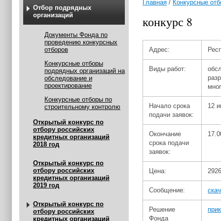
Главная
/
Конкурсные отб
Отбор подрядных
организаций
конкурс 8
Документы Фонда по
проведению конкурсных
отборов
Адрес:
Респ
Конкурсные отборы
Виды работ:
обс
подрядных организаций на
разр
обследование и
проектирование
мно
Конкурсные отборы по
Начало срока
12 и
строительному контролю
подачи заявок:
Открытый конкурс по
отбору российских
Окончание
17.0
кредитных организаций
срока подачи
2018 год
заявок:
Открытый конкурс по
отбору российских
Цена:
2926
кредитных организаций
2019 год
Сообщение:
скач
Открытый конкурс по
Решение
прик
отбору российских
Фонда
кредитных организаций