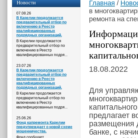
Новости
Главная
/
Ново
в многокварти
07.08.26
ремонта на спе
В Карелии продолжается
предварительный отбор по
включению в Реестр
Информация
квалифицированных
подрядных организаций.
многоквар
В Карелии продолжается
предварительный отбор по
включению в Реестр
капитально
квалифицированных подря...
23.07.26
18.08.2022
В Карелии продолжается
предварительный отбор по
включению в Реестр
квалифицированных
подрядных организаций.
Для управляю
В Карелии продолжается
многокварти
предварительный отбор по
включению в Реестр
капитального
квалифицированных подря...
предлагает в
25.06.26
размещения д
Фонд капремонта Карелии
предупреждает о новой схеме
банке, с нач
мошенничества.
Фонд сообщает,