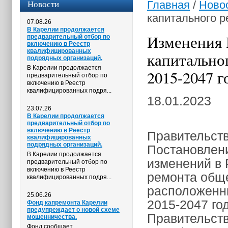
Новости
Главная
/
Ново
капитального р
07.08.26
В Карелии продолжается
Изменения 
предварительный отбор по
включению в Реестр
квалифицированных
капитально
подрядных организаций.
В Карелии продолжается
2015-2047 г
предварительный отбор по
включению в Реестр
квалифицированных подря...
18.01.2023
23.07.26
В Карелии продолжается
предварительный отбор по
включению в Реестр
Правительств
квалифицированных
подрядных организаций.
Постановлени
В Карелии продолжается
изменений в 
предварительный отбор по
включению в Реестр
ремонта обще
квалифицированных подря...
расположенны
25.06.26
2015-2047 го
Фонд капремонта Карелии
предупреждает о новой схеме
Правительств
мошенничества.
Фонд сообщает,