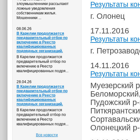
Результаты ко
злоумышленники рассылают
ложные уведомления
собственникам жилья.
г. Олонец
Мошенники ...
17.11.2016
08.06.26
В Карелии продолжается
Результаты ко
предварительный отбор по
включению в Реестр
квалифицированных
г. Петрозавод
подрядных организаций.
В Карелии продолжается
предварительный отбор по
14.11.2016
включению в Реестр
квалифицированных подря...
Результаты ко
28.04.26
Муезерский р
В Карелии продолжается
предварительный отбор по
Беломорский,
включению в Реестр
квалифицированных
Пудожский р-
подрядных организаций.
Питкярантски
В Карелии продолжается
предварительный отбор по
Сортавальски
включению в Реестр
квалифицированных подря...
Олонецкий р-
Все новости