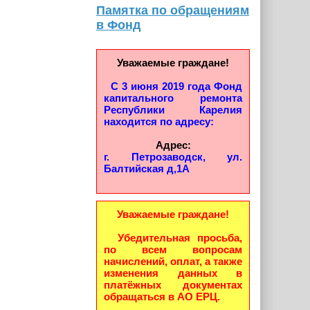
Памятка по обращениям
в Фонд
Уважаемые граждане!
С 3 июня 2019 года Фонд
капитального ремонта
Республики Карелия
находится по адресу:
Адрес:
г. Петрозаводск, ул.
Балтийская д,1А
Уважаемые граждане!
Убедительная просьба,
по всем вопросам
начислений, оплат, а также
изменения данных в
платёжных документах
обращаться в АО ЕРЦ.