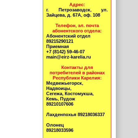
Адрес:
г. Петрозаводск, ул.
Зайцева, д. 67А, оф. 108
Телефон, эл. почта
абонентского отдела:
Абонентский отдел
89215290121
Приемная
+7 (8142) 59-46-07
main@eirz-karelia.ru
Контакты для
потребителей в районах
Республики Карелия:
Медвежьегорск,
Надвоицы,
Сегежа, Костомукша,
Кемь, Пудож
89210107606
Лахденпохья 89218036337
Олонец
89218033596