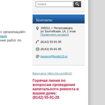
Контакты
185011, г. Петрозаводск,
ул. Балтийская, 1А, 1 этаж
х организаций»:
Посмотреть на карте
жные
ние работ по
(8142) 55-91-95
(8142) 55-91-95
kaprem@fondkr10.ru
Вконтакте: https://vk.com/fkr10
Горячая линия по
вопросам проведения
капитального ремонта в
вашем доме:
(8142) 55-91-28