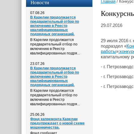
Новости
Главная
/
Конкурс
Конкурсны
07.08.26
В Карелии продолжается
предварительный отбор по
29.07.2016
включению в Реестр
квалифицированных
подрядных организаций.
В Карелии продолжается
29 июля 2016 г
предварительный отбор по
подраздел «
Кон
включению в Реестр
работы
»
:конкур
квалифицированных подря...
капитальному р
23.07.26
- г. Петрозаводс
В Карелии продолжается
предварительный отбор по
- г. Петрозаводс
включению в Реестр
квалифицированных
подрядных организаций.
- г. Петрозаводс
В Карелии продолжается
предварительный отбор по
включению в Реестр
квалифицированных подря...
25.06.26
Фонд капремонта Карелии
предупреждает о новой схеме
мошенничества.
Фонд сообщает,