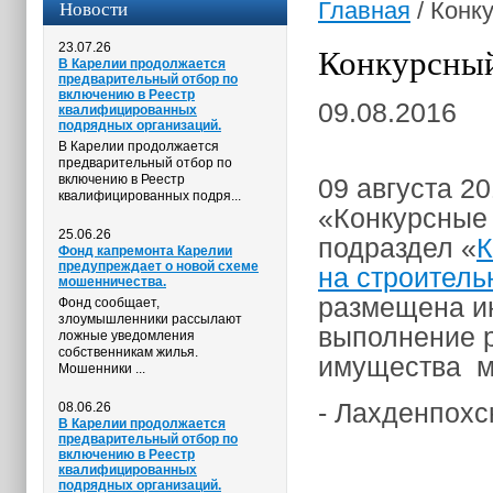
Новости
Главная
/
Конку
23.07.26
Конкурсный
В Карелии продолжается
предварительный отбор по
включению в Реестр
09.08.2016
квалифицированных
подрядных организаций.
В Карелии продолжается
предварительный отбор по
включению в Реестр
09 августа 20
квалифицированных подря...
«Конкурсные 
25.06.26
подраздел «
К
Фонд капремонта Карелии
предупреждает о новой схеме
на строител
мошенничества.
размещена и
Фонд сообщает,
злоумышленники рассылают
выполнение р
ложные уведомления
собственникам жилья.
имущества мн
Мошенники ...
- Лахденпохск
08.06.26
В Карелии продолжается
предварительный отбор по
включению в Реестр
квалифицированных
подрядных организаций.