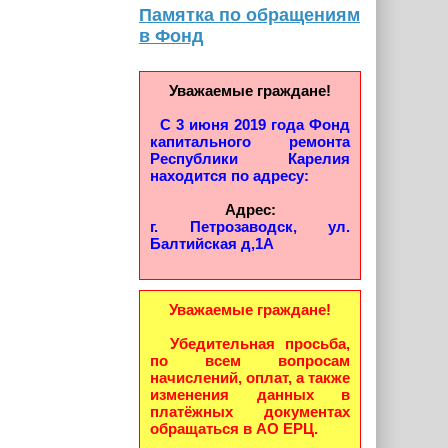
Памятка по обращениям
в Фонд
Уважаемые граждане!
С 3 июня 2019 года Фонд
капитального ремонта
Республики Карелия
находится по адресу:
Адрес:
г. Петрозаводск, ул.
Балтийская д,1А
Уважаемые граждане!
Убедительная просьба,
по всем вопросам
начислений, оплат, а также
изменения данных в
платёжных документах
обращаться в АО ЕРЦ.