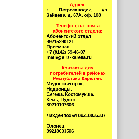
Адрес:
г. Петрозаводск, ул.
Зайцева, д. 67А, оф. 108
Телефон, эл. почта
абонентского отдела:
Абонентский отдел
89215290121
Приемная
+7 (8142) 59-46-07
main@eirz-karelia.ru
Контакты для
потребителей в районах
Республики Карелия:
Медвежьегорск,
Надвоицы,
Сегежа, Костомукша,
Кемь, Пудож
89210107606
Лахденпохья 89218036337
Олонец
89218033596