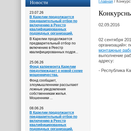
Новости
Главная
/
Конкурс
Конкурсны
23.07.26
В Карелии продолжается
предварительный отбор по
02.09.2016
включению в Реестр
квалифицированных
подрядных организаций.
В Карелии продолжается
02 сентября 20
предварительный отбор по
организаций»: 
включению в Реестр
монтажные раб
квалифицированных подря...
выполнение раб
адресу:
25.06.26
Фонд капремонта Карелии
- Республика Ка
предупреждает о новой схеме
мошенничества.
Фонд сообщает,
злоумышленники рассылают
ложные уведомления
собственникам жилья.
Мошенники ...
08.06.26
В Карелии продолжается
предварительный отбор по
включению в Реестр
квалифицированных
подрядных организаций.