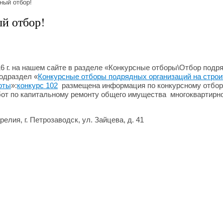
ный отбор!
й отбор!
16 г. на нашем сайте в разделе «Конкурсные отборы\Отбор подр
подраздел «
Конкурсные отборы подрядных организаций на строи
оты
»:
конкурс 102
размещена информация по конкурсному отбор
от по капитальному ремонту общего имущества многоквартирн
релия, г. Петрозаводск, ул. Зайцева, д. 41