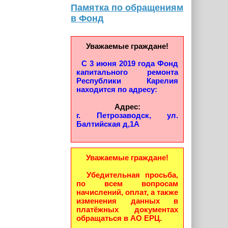
Памятка по обращениям
в Фонд
Уважаемые граждане!
С 3 июня 2019 года Фонд
капитального ремонта
Республики Карелия
находится по адресу:
Адрес:
г. Петрозаводск, ул.
Балтийская д,1А
Уважаемые граждане!
Убедительная просьба,
по всем вопросам
начислений, оплат, а также
изменения данных в
платёжных документах
обращаться в АО ЕРЦ.