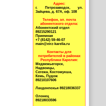
Адрес:
г. Петрозаводск, ул.
Зайцева, д. 67А, оф. 108
Телефон, эл. почта
абонентского отдела:
Абонентский отдел
89215290121
Приемная
+7 (8142) 59-46-07
main@eirz-karelia.ru
Контакты для
потребителей в районах
Республики Карелия:
Медвежьегорск,
Надвоицы,
Сегежа, Костомукша,
Кемь, Пудож
89210107606
Лахденпохья 89218036337
Олонец
89218033596