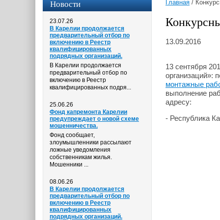
Новости
Главная
/
Конкурс
Конкурсны
23.07.26
В Карелии продолжается
предварительный отбор по
13.09.2016
включению в Реестр
квалифицированных
подрядных организаций.
В Карелии продолжается
13 сентября 20
предварительный отбор по
организаций»: 
включению в Реестр
монтажные раб
квалифицированных подря...
выполнение раб
адресу:
25.06.26
Фонд капремонта Карелии
- Республика Ка
предупреждает о новой схеме
мошенничества.
Фонд сообщает,
злоумышленники рассылают
ложные уведомления
собственникам жилья.
Мошенники ...
08.06.26
В Карелии продолжается
предварительный отбор по
включению в Реестр
квалифицированных
подрядных организаций.