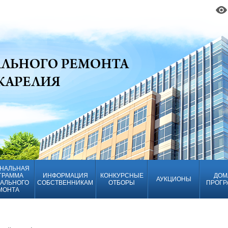
НАЛЬНАЯ
ГРАММА
ИНФОРМАЦИЯ
КОНКУРСНЫЕ
ДОМ
АУКЦИОНЫ
АЛЬНОГО
СОБСТВЕННИКАМ
ОТБОРЫ
ПРОГР
МОНТА