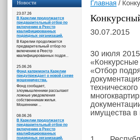
Новости
Главная
/
Конку
23.07.26
Конкурсный
В Карелии продолжается
предварительный отбор по
включению в Реестр
30.07.2015
квалифицированных
подрядных организаций.
В Карелии продолжается
предварительный отбор по
включению в Реестр
30 июля 2015
квалифицированных подря...
«Конкурсные
25.06.26
«Отбор подр
Фонд капремонта Карелии
предупреждает о новой схеме
документаци
мошенничества.
технического
Фонд сообщает,
злоумышленники рассылают
многоквартир
ложные уведомления
собственникам жилья.
документации
Мошенники ...
имущества в 
08.06.26
В Карелии продолжается
предварительный отбор по
включению в Реестр
квалифицированных
1. Республи
подрядных организаций.