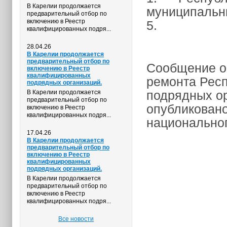
В Карелии продолжается
муниципальны
предварительный отбор по
включению в Реестр
5.
квалифицированных подря...
28.04.26
В Карелии продолжается
предварительный отбор по
Сообщение о
включению в Реестр
квалифицированных
ремонта Респ
подрядных организаций.
подрядных ор
В Карелии продолжается
предварительный отбор по
опубликовано
включению в Реестр
квалифицированных подря...
национальног
17.04.26
В Карелии продолжается
предварительный отбор по
включению в Реестр
квалифицированных
подрядных организаций.
В Карелии продолжается
предварительный отбор по
включению в Реестр
квалифицированных подря...
Все новости