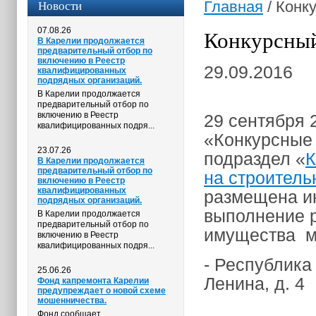
Новости
Главная
/
Конку
07.08.26
Конкурсный
В Карелии продолжается
предварительный отбор по
включению в Реестр
29.09.2016
квалифицированных
подрядных организаций.
В Карелии продолжается
предварительный отбор по
включению в Реестр
29 сентября 
квалифицированных подря...
«Конкурсные 
23.07.26
подраздел «
К
В Карелии продолжается
предварительный отбор по
на строител
включению в Реестр
квалифицированных
размещена и
подрядных организаций.
выполнение р
В Карелии продолжается
предварительный отбор по
имущества мн
включению в Реестр
квалифицированных подря...
- Республика 
25.06.26
Ленина, д. 4
Фонд капремонта Карелии
предупреждает о новой схеме
мошенничества.
Фонд сообщает,