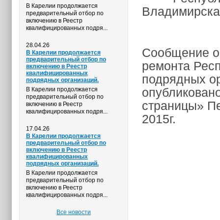
В Карелии продолжается
Владимирская
предварительный отбор по
включению в Реестр
квалифицированных подря...
28.04.26
Сообщение о
В Карелии продолжается
предварительный отбор по
ремонта Респ
включению в Реестр
квалифицированных
подрядных ор
подрядных организаций.
опубликовано
В Карелии продолжается
предварительный отбор по
страницы» Пе
включению в Реестр
квалифицированных подря...
2015г.
17.04.26
В Карелии продолжается
предварительный отбор по
включению в Реестр
квалифицированных
подрядных организаций.
В Карелии продолжается
предварительный отбор по
включению в Реестр
квалифицированных подря...
Все новости