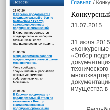
Новости
Главная
/
Конку
23.07.26
Конкурсный
В Карелии продолжается
предварительный отбор по
включению в Реестр
31.07.2015
квалифицированных
подрядных организаций.
В Карелии продолжается
предварительный отбор по
включению в Реестр
31 июля 2015
квалифицированных подря...
«Конкурсные
25.06.26
«Отбор подр
Фонд капремонта Карелии
предупреждает о новой схеме
документаци
мошенничества.
технического
Фонд сообщает,
злоумышленники рассылают
многоквартир
ложные уведомления
собственникам жилья.
документации
Мошенники ...
имущества в 
08.06.26
В Карелии продолжается
предварительный отбор по
включению в Реестр
квалифицированных
Республика 
подрядных организаций.