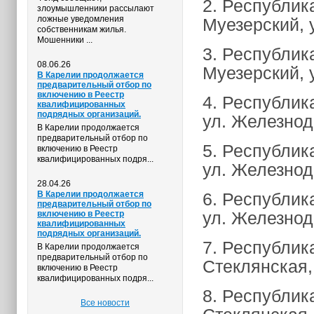
2. Республика
злоумышленники рассылают
ложные уведомления
Муезерский, у
собственникам жилья.
Мошенники ...
3. Республика
08.06.26
Муезерский, у
В Карелии продолжается
предварительный отбор по
включению в Реестр
4. Республик
квалифицированных
подрядных организаций.
ул. Железнод
В Карелии продолжается
предварительный отбор по
5. Республик
включению в Реестр
квалифицированных подря...
ул. Железнод
28.04.26
В Карелии продолжается
6. Республик
предварительный отбор по
ул. Железнод
включению в Реестр
квалифицированных
подрядных организаций.
7. Республик
В Карелии продолжается
предварительный отбор по
Стеклянская, 
включению в Реестр
квалифицированных подря...
8. Республик
Все новости