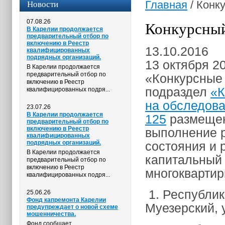
Новости
Главная
/
Конку
07.08.26
Конкурсный
В Карелии продолжается
предварительный отбор по
включению в Реестр
13.10.2016
квалифицированных
подрядных организаций.
13 октября 2
В Карелии продолжается
предварительный отбор по
«Конкурсные 
включению в Реестр
подраздел
«К
квалифицированных подря...
на обследова
23.07.26
В Карелии продолжается
125
размещен
предварительный отбор по
включению в Реестр
выполнение р
квалифицированных
подрядных организаций.
состояния и 
В Карелии продолжается
капитальный
предварительный отбор по
включению в Реестр
многокварти
квалифицированных подря...
1. Республик
25.06.26
Фонд капремонта Карелии
Муезерский, у
предупреждает о новой схеме
мошенничества.
Фонд сообщает,