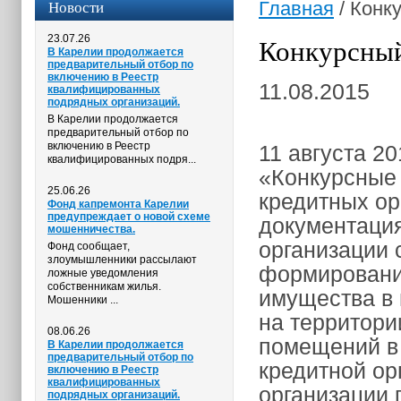
Новости
Главная
/
Конку
23.07.26
Конкурсный
В Карелии продолжается
предварительный отбор по
включению в Реестр
11.08.2015
квалифицированных
подрядных организаций.
В Карелии продолжается
предварительный отбор по
включению в Реестр
11 августа 20
квалифицированных подря...
«Конкурсные 
25.06.26
кредитных ор
Фонд капремонта Карелии
предупреждает о новой схеме
документация
мошенничества.
организации 
Фонд сообщает,
злоумышленники рассылают
формировани
ложные уведомления
собственникам жилья.
имущества в
Мошенники ...
на территори
08.06.26
помещений в 
В Карелии продолжается
предварительный отбор по
кредитной ор
включению в Реестр
квалифицированных
организации 
подрядных организаций.