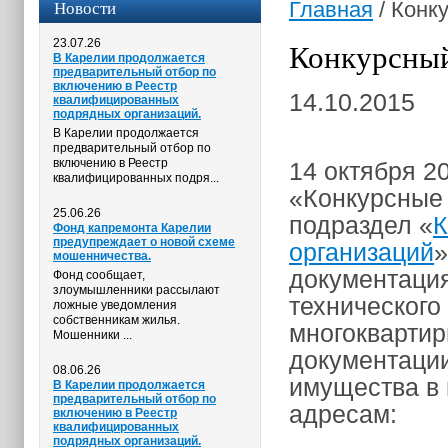
Новости
Главная
/
Конку
23.07.26
Конкурсный
В Карелии продолжается
предварительный отбор по
включению в Реестр
14.10.2015
квалифицированных
подрядных организаций.
В Карелии продолжается
предварительный отбор по
включению в Реестр
14 октября 2
квалифицированных подря...
«Конкурсные 
25.06.26
подраздел «
К
Фонд капремонта Карелии
предупреждает о новой схеме
организаций
»
мошенничества.
документаци
Фонд сообщает,
злоумышленники рассылают
технического
ложные уведомления
собственникам жилья.
многоквартир
Мошенники ...
документации
08.06.26
имущества в
В Карелии продолжается
предварительный отбор по
адресам:
включению в Реестр
квалифицированных
подрядных организаций.