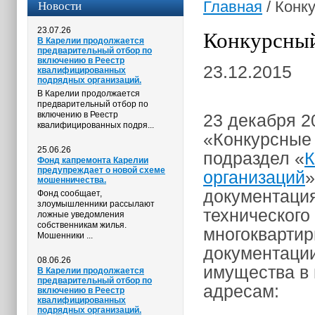
Новости
Главная
/
Конку
23.07.26
Конкурсный
В Карелии продолжается
предварительный отбор по
включению в Реестр
23.12.2015
квалифицированных
подрядных организаций.
В Карелии продолжается
предварительный отбор по
включению в Реестр
23 декабря 2
квалифицированных подря...
«Конкурсные 
25.06.26
подраздел «
К
Фонд капремонта Карелии
предупреждает о новой схеме
организаций
»
мошенничества.
документаци
Фонд сообщает,
злоумышленники рассылают
технического
ложные уведомления
собственникам жилья.
многоквартир
Мошенники ...
документации
08.06.26
имущества в
В Карелии продолжается
предварительный отбор по
адресам:
включению в Реестр
квалифицированных
подрядных организаций.