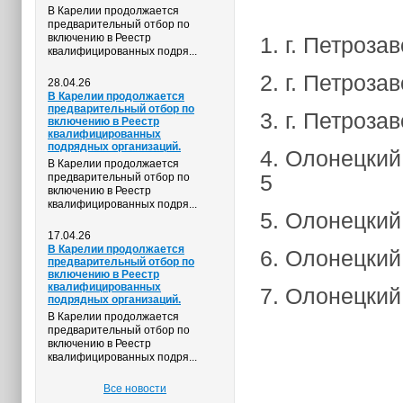
В Карелии продолжается
предварительный отбор по
включению в Реестр
1. г. Петроза
квалифицированных подря...
2. г. Петроза
28.04.26
В Карелии продолжается
предварительный отбор по
3. г. Петроза
включению в Реестр
квалифицированных
подрядных организаций.
4. Олонецкий 
В Карелии продолжается
5
предварительный отбор по
включению в Реестр
квалифицированных подря...
5. Олонецкий 
17.04.26
В Карелии продолжается
6. Олонецкий 
предварительный отбор по
включению в Реестр
квалифицированных
7. Олонецкий 
подрядных организаций.
В Карелии продолжается
предварительный отбор по
включению в Реестр
квалифицированных подря...
Все новости