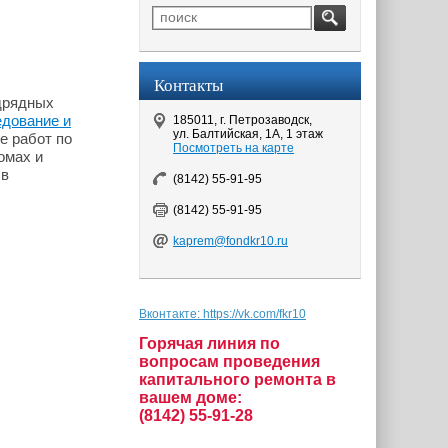
Контакты
дрядных
едование и
185011, г. Петрозаводск,
ул. Балтийская, 1А, 1 этаж
е работ по
Посмотреть на карте
омах и
 в
(8142) 55-91-95
(8142) 55-91-95
kaprem@fondkr10.ru
Вконтакте: https://vk.com/fkr10
Горячая линия по
вопросам проведения
капитального ремонта в
вашем доме:
(8142) 55-91-28