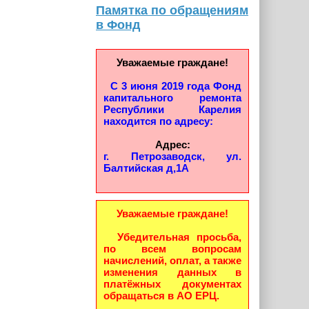
Памятка по обращениям
в Фонд
Уважаемые граждане!
С 3 июня 2019 года Фонд
капитального ремонта
Республики Карелия
находится по адресу:
Адрес:
г. Петрозаводск, ул.
Балтийская д,1А
Уважаемые граждане!
Убедительная просьба,
по всем вопросам
начислений, оплат, а также
изменения данных в
платёжных документах
обращаться в АО ЕРЦ.