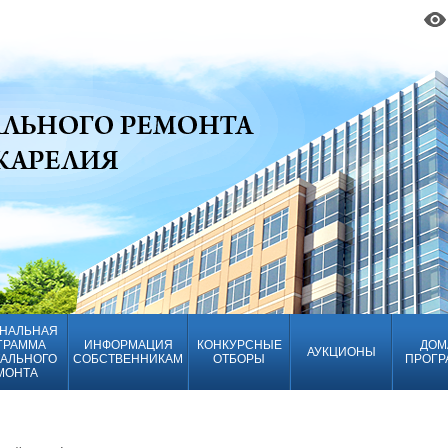
НАЛЬНАЯ
ГРАММА
ИНФОРМАЦИЯ
КОНКУРСНЫЕ
ДОМ
АУКЦИОНЫ
АЛЬНОГО
СОБСТВЕННИКАМ
ОТБОРЫ
ПРОГР
МОНТА