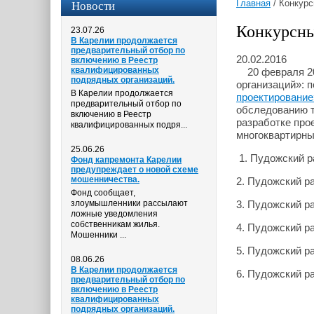
Новости
Главная
/
Конкурс
Конкурсны
23.07.26
В Карелии продолжается
предварительный отбор по
20.02.2016
включению в Реестр
квалифицированных
20 февраля 201
подрядных организаций.
организаций»: 
В Карелии продолжается
проектирование
предварительный отбор по
обследованию т
включению в Реестр
разработке про
квалифицированных подря...
многоквартирн
25.06.26
1. Пудожский ра
Фонд капремонта Карелии
предупреждает о новой схеме
мошенничества.
2. Пудожский ра
Фонд сообщает,
злоумышленники рассылают
3. Пудожский ра
ложные уведомления
собственникам жилья.
4. Пудожский ра
Мошенники ...
5. Пудожский ра
08.06.26
В Карелии продолжается
6. Пудожский ра
предварительный отбор по
включению в Реестр
квалифицированных
подрядных организаций.