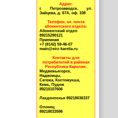
Адрес:
г. Петрозаводск, ул.
Зайцева, д. 67А, оф. 108
Телефон, эл. почта
абонентского отдела:
Абонентский отдел
89215290121
Приемная
+7 (8142) 59-46-07
main@eirz-karelia.ru
Контакты для
потребителей в районах
Республики Карелия:
Медвежьегорск,
Надвоицы,
Сегежа, Костомукша,
Кемь, Пудож
89210107606
Лахденпохья 89218036337
Олонец
89218033596