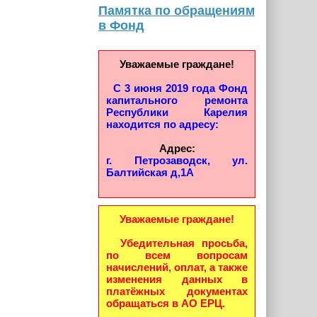
Памятка по обращениям
в Фонд
Уважаемые граждане!
С 3 июня 2019 года Фонд
капитального ремонта
Республики Карелия
находится по адресу:
Адрес:
г. Петрозаводск, ул.
Балтийская д,1А
Уважаемые граждане!
Убедительная просьба,
по всем вопросам
начислений, оплат, а также
изменения данных в
платёжных документах
обращаться в АО ЕРЦ.