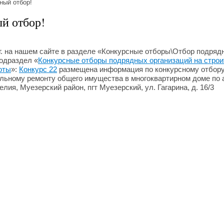
ный отбор!
й отбор!
 г. на нашем сайте в разделе «Конкурсные отборы\Отбор подряд
подраздел «
Конкурсные отборы подрядных организаций на строи
оты
»:
Конкурс 22
размещена информация по конкурсному отбору
альному ремонту общего имущества в многоквартирном доме по 
лия, Муезерский район, пгт Муезерский, ул. Гагарина, д. 16/3