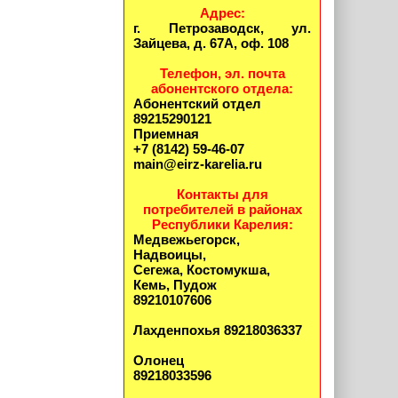
Адрес:
г. Петрозаводск, ул.
Зайцева, д. 67А, оф. 108
Телефон, эл. почта
абонентского отдела:
Абонентский отдел
89215290121
Приемная
+7 (8142) 59-46-07
main@eirz-karelia.ru
Контакты для
потребителей в районах
Республики Карелия:
Медвежьегорск,
Надвоицы,
Сегежа, Костомукша,
Кемь, Пудож
89210107606
Лахденпохья 89218036337
Олонец
89218033596