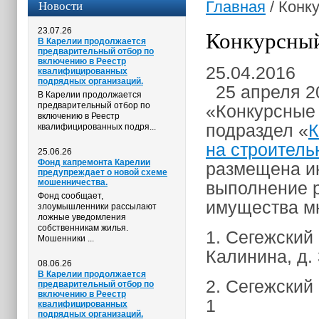
Новости
Главная
/
Конку
23.07.26
Конкурсный
В Карелии продолжается
предварительный отбор по
включению в Реестр
25.04.2016
квалифицированных
подрядных организаций.
25 апреля 20
В Карелии продолжается
предварительный отбор по
«Конкурсные 
включению в Реестр
подраздел «
К
квалифицированных подря...
на строител
25.06.26
Фонд капремонта Карелии
размещена и
предупреждает о новой схеме
мошенничества.
выполнение р
Фонд сообщает,
имущества мн
злоумышленники рассылают
ложные уведомления
собственникам жилья.
1. Сегежский
Мошенники ...
Калинина, д. 
08.06.26
В Карелии продолжается
2. Сегежский
предварительный отбор по
включению в Реестр
1
квалифицированных
подрядных организаций.