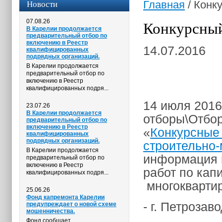
Новости
Главная
/
Конку
07.08.26
Конкурсный
В Карелии продолжается
предварительный отбор по
включению в Реестр
14.07.2016
квалифицированных
подрядных организаций.
В Карелии продолжается
предварительный отбор по
включению в Реестр
квалифицированных подря...
14 июля 2016
23.07.26
В Карелии продолжается
отборы\Отбор
предварительный отбор по
включению в Реестр
«
Конкурсные
квалифицированных
подрядных организаций.
строительно
В Карелии продолжается
информация 
предварительный отбор по
включению в Реестр
работ по кап
квалифицированных подря...
многокварти
25.06.26
Фонд капремонта Карелии
- г. Петрозав
предупреждает о новой схеме
мошенничества.
Фонд сообщает,