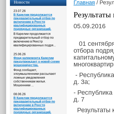
Новости
Главная
/
Резул
23.07.26
Результаты 
В Карелии продолжается
предварительный отбор по
включению в Реестр
05.09.2016
квалифицированных
подрядных организаций.
В Карелии продолжается
предварительный отбор по
включению в Реестр
01 сентября 
квалифицированных подря...
отбора подря
25.06.26
капитальном
Фонд капремонта Карелии
предупреждает о новой схеме
многокварти
мошенничества.
Фонд сообщает,
- Республика
злоумышленники рассылают
ложные уведомления
д. 3а;
собственникам жилья.
Мошенники ...
- Республика 
08.06.26
д. 7
В Карелии продолжается
предварительный отбор по
включению в Реестр
Результаты 
квалифицированных
подрядных организаций.