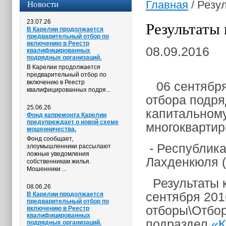
Новости
Главная
/
Резул
23.07.26
Результаты 
В Карелии продолжается
предварительный отбор по
включению в Реестр
08.09.2016
квалифицированных
подрядных организаций.
В Карелии продолжается
предварительный отбор по
включению в Реестр
06 сентября 
квалифицированных подря...
отбора подря
25.06.26
капитальном
Фонд капремонта Карелии
предупреждает о новой схеме
многоквартир
мошенничества.
Фонд сообщает,
- Республика
злоумышленники рассылают
ложные уведомления
Лахденкюля (г
собственникам жилья.
Мошенники ...
Результаты 
08.06.26
сентября 201
В Карелии продолжается
предварительный отбор по
отборы\Отбор
включению в Реестр
квалифицированных
подраздел
«К
подрядных организаций.