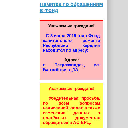
Памятка по обращениям
в Фонд
Уважаемые граждане!
С 3 июня 2019 года Фонд
капитального ремонта
Республики Карелия
находится по адресу:
Адрес:
г. Петрозаводск, ул.
Балтийская д,1А
Уважаемые граждане!
Убедительная просьба,
по всем вопросам
начислений, оплат, а также
изменения данных в
платёжных документах
обращаться в АО ЕРЦ.