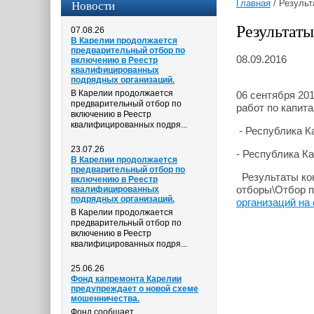
Новости
Главная
/
Результ
Результаты
07.08.26
В Карелии продолжается
предварительный отбор по
08.09.2016
включению в Реестр
квалифицированных
подрядных организаций.
В Карелии продолжается
06 сентября 201
предварительный отбор по
работ по капит
включению в Реестр
квалифицированных подря...
- Республика Ка
23.07.26
- Республика Ка
В Карелии продолжается
предварительный отбор по
Результаты кон
включению в Реестр
отборы\Отбор п
квалифицированных
подрядных организаций.
организаций на
В Карелии продолжается
предварительный отбор по
включению в Реестр
квалифицированных подря...
25.06.26
Фонд капремонта Карелии
предупреждает о новой схеме
мошенничества.
Фонд сообщает,