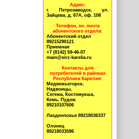
Адрес:
г. Петрозаводск, ул.
Зайцева, д. 67А, оф. 108
Телефон, эл. почта
абонентского отдела:
Абонентский отдел
89215290121
Приемная
+7 (8142) 59-46-07
main@eirz-karelia.ru
Контакты для
потребителей в районах
Республики Карелия:
Медвежьегорск,
Надвоицы,
Сегежа, Костомукша,
Кемь, Пудож
89210107606
Лахденпохья 89218036337
Олонец
89218033596