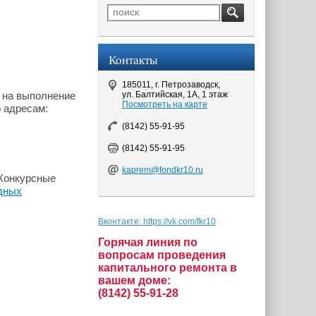
Контакты
185011, г. Петрозаводск,
ул. Балтийская, 1А, 1 этаж
и на выполнение
Посмотреть на карте
о адресам:
(8142) 55-91-95
(8142) 55-91-95
kaprem@fondkr10.ru
«Конкурсные
дных
Вконтакте: https://vk.com/fkr10
Горячая линия по
вопросам проведения
капитального ремонта в
вашем доме:
(8142) 55-91-28