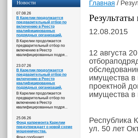
Новости
Главная
/
Резул
07.08.26
Результаты 
В Карелии продолжается
предварительный отбор по
включению в Реестр
12.08.2015
квалифицированных
подрядных организаций.
В Карелии продолжается
предварительный отбор по
включению в Реестр
12 августа 20
квалифицированных подря...
отбораподряд
23.07.26
обследованию
В Карелии продолжается
предварительный отбор по
имущества в 
включению в Реестр
квалифицированных
проектной до
подрядных организаций.
имущества в 
В Карелии продолжается
предварительный отбор по
включению в Реестр
квалифицированных подря...
25.06.26
Республика К
Фонд капремонта Карелии
ул. 50 лет Ок
предупреждает о новой схеме
мошенничества.
Фонд сообщает,