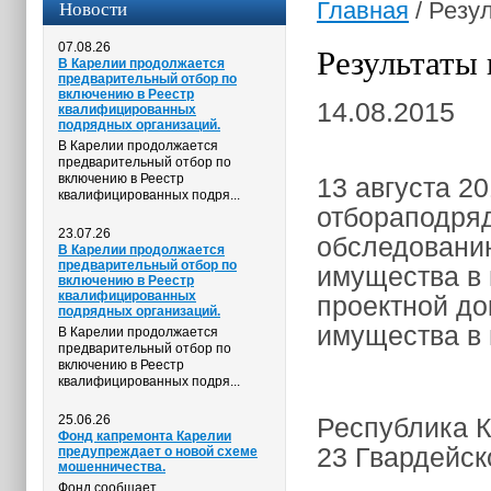
Новости
Главная
/
Резул
07.08.26
Результаты 
В Карелии продолжается
предварительный отбор по
включению в Реестр
14.08.2015
квалифицированных
подрядных организаций.
В Карелии продолжается
предварительный отбор по
включению в Реестр
13 августа 20
квалифицированных подря...
отбораподряд
23.07.26
обследованию
В Карелии продолжается
предварительный отбор по
имущества в 
включению в Реестр
квалифицированных
проектной до
подрядных организаций.
имущества в 
В Карелии продолжается
предварительный отбор по
включению в Реестр
квалифицированных подря...
25.06.26
Республика К
Фонд капремонта Карелии
23 Гвардейск
предупреждает о новой схеме
мошенничества.
Фонд сообщает,