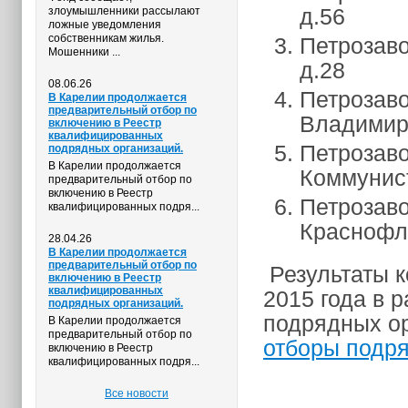
д.56
злоумышленники рассылают
ложные уведомления
собственникам жилья.
Петрозаво
Мошенники ...
д.28
08.06.26
Петрозаво
В Карелии продолжается
предварительный отбор по
Владимирс
включению в Реестр
квалифицированных
Петрозаво
подрядных организаций.
В Карелии продолжается
Коммунист
предварительный отбор по
включению в Реестр
Петрозаво
квалифицированных подря...
Краснофло
28.04.26
В Карелии продолжается
предварительный отбор по
Результаты к
включению в Реестр
квалифицированных
2015 года в 
подрядных организаций.
подрядных ор
В Карелии продолжается
предварительный отбор по
отборы подр
включению в Реестр
квалифицированных подря...
Все новости