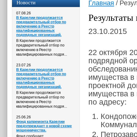
Новости
Главная
/
Резул
07.08.26
Результаты 
В Карелии продолжается
предварительный отбор по
включению в Реестр
23.10.2015
квалифицированных
подрядных организаций.
В Карелии продолжается
предварительный отбор по
включению в Реестр
22 октября 2
квалифицированных подря...
подрядной ор
23.07.26
обследованию
В Карелии продолжается
предварительный отбор по
имущества в 
включению в Реестр
квалифицированных
проектной до
подрядных организаций.
имущества в
В Карелии продолжается
предварительный отбор по
по адресу:
включению в Реестр
квалифицированных подря...
Кондопожс
25.06.26
Фонд капремонта Карелии
Коммуналь
предупреждает о новой схеме
мошенничества.
Петрозаво
Фонд сообщает,