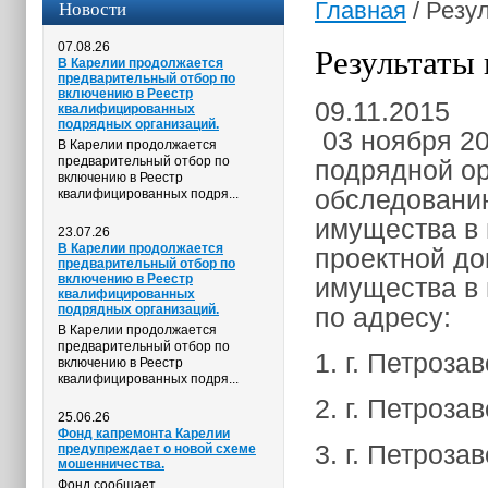
Новости
Главная
/
Резул
07.08.26
Результаты 
В Карелии продолжается
предварительный отбор по
включению в Реестр
09.11.2015
квалифицированных
подрядных организаций.
03 ноября 20
В Карелии продолжается
предварительный отбор по
подрядной ор
включению в Реестр
обследованию
квалифицированных подря...
имущества в 
23.07.26
В Карелии продолжается
проектной до
предварительный отбор по
включению в Реестр
имущества в
квалифицированных
подрядных организаций.
по адресу:
В Карелии продолжается
предварительный отбор по
1. г. Петрозав
включению в Реестр
квалифицированных подря...
2. г. Петроза
25.06.26
Фонд капремонта Карелии
3. г. Петроза
предупреждает о новой схеме
мошенничества.
Фонд сообщает,