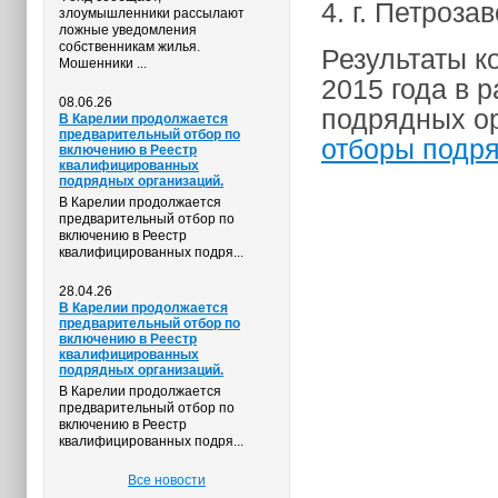
4. г. Петроза
злоумышленники рассылают
ложные уведомления
собственникам жилья.
Результаты к
Мошенники ...
2015 года в 
08.06.26
подрядных ор
В Карелии продолжается
предварительный отбор по
отборы подр
включению в Реестр
квалифицированных
подрядных организаций.
В Карелии продолжается
предварительный отбор по
включению в Реестр
квалифицированных подря...
28.04.26
В Карелии продолжается
предварительный отбор по
включению в Реестр
квалифицированных
подрядных организаций.
В Карелии продолжается
предварительный отбор по
включению в Реестр
квалифицированных подря...
Все новости