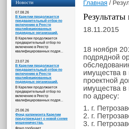
Новости
Главная
/
Резул
07.08.26
Результаты 
В Карелии продолжается
предварительный отбор по
включению в Реестр
18.11.2015
квалифицированных
подрядных организаций.
В Карелии продолжается
предварительный отбор по
включению в Реестр
18 ноября 20
квалифицированных подря...
подрядной ор
23.07.26
обследованию
В Карелии продолжается
предварительный отбор по
имущества в 
включению в Реестр
квалифицированных
проектной до
подрядных организаций.
имущества в
В Карелии продолжается
предварительный отбор по
по адресу:
включению в Реестр
квалифицированных подря...
1. г. Петроза
25.06.26
2. г. Петроза
Фонд капремонта Карелии
предупреждает о новой схеме
3. г. Петроза
мошенничества.
Фонд сообщает,