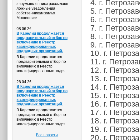
4. г. Петроза
злоумышленники рассылают
ложные уведомления
5. г. Петроза
собственникам жилья.
6. г. Петроза
Мошенники ...
7. г. Петроза
08.06.26
В Карелии продолжается
8. г. Петроза
предварительный отбор по
включению в Реестр
9. г. Петрозав
квалифицированных
подрядных организаций.
10. г. Петроз
В Карелии продолжается
11. г. Петроза
предварительный отбор по
включению в Реестр
12. г. Петроза
квалифицированных подря...
13. г. Петроз
28.04.26
14. г. Петроз
В Карелии продолжается
предварительный отбор по
15. г. Петроз
включению в Реестр
квалифицированных
16. г. Петроз
подрядных организаций.
В Карелии продолжается
17. г. Петроз
предварительный отбор по
18. г. Петроз
включению в Реестр
квалифицированных подря...
19. г. Петроз
Все новости
20. г. Петроз