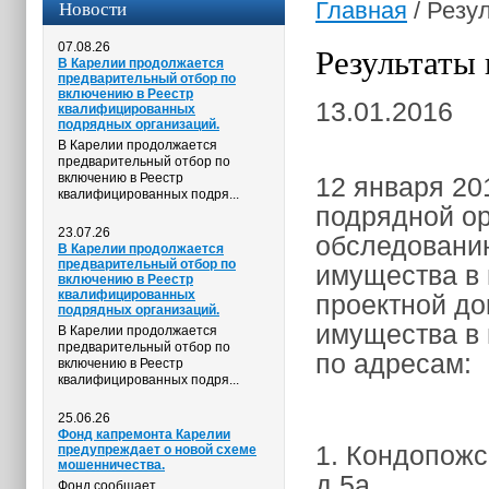
Новости
Главная
/
Резул
07.08.26
Результаты 
В Карелии продолжается
предварительный отбор по
включению в Реестр
13.01.2016
квалифицированных
подрядных организаций.
В Карелии продолжается
предварительный отбор по
включению в Реестр
12 января 20
квалифицированных подря...
подрядной ор
23.07.26
обследованию
В Карелии продолжается
предварительный отбор по
имущества в 
включению в Реестр
квалифицированных
проектной до
подрядных организаций.
имущества в
В Карелии продолжается
предварительный отбор по
по адресам:
включению в Реестр
квалифицированных подря...
25.06.26
Фонд капремонта Карелии
1. Кондопожск
предупреждает о новой схеме
мошенничества.
д.5а
Фонд сообщает,