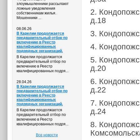
злоумышленники рассылают
ложные уведомления
2. Кондопожск
собственникам жилья.
Мошенники ...
д.18
08.06.26
3. Кондопожск
В Карелии продолжается
предварительный отбор по
включению в Реестр
4. Кондопожск
квалифицированных
подрядных организаций.
В Карелии продолжается
5. Кондопожс
предварительный отбор по
д.20
включению в Реестр
квалифицированных подря...
6. Кондопожс
28.04.26
В Карелии продолжается
д.22
предварительный отбор по
включению в Реестр
квалифицированных
7. Кондопожс
подрядных организаций.
д.24
В Карелии продолжается
предварительный отбор по
включению в Реестр
8. Кондопожск
квалифицированных подря...
Комсомольска
Все новости