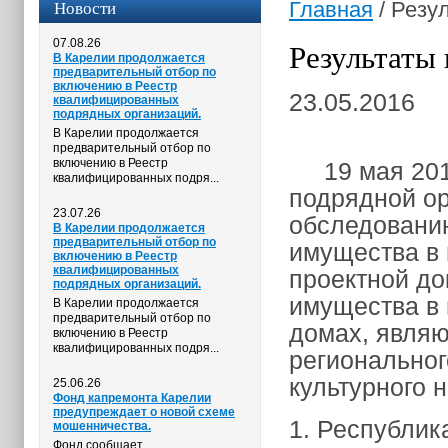
Новости
Главная
/
Резул
07.08.26
Результаты 
В Карелии продолжается
предварительный отбор по
включению в Реестр
23.05.2016
квалифицированных
подрядных организаций.
Р
В Карелии продолжается
предварительный отбор по
включению в Реестр
19 мая 2016 
квалифицированных подря...
подрядной ор
23.07.26
обследованию
В Карелии продолжается
предварительный отбор по
имущества в 
включению в Реестр
квалифицированных
проектной до
подрядных организаций.
имущества в
В Карелии продолжается
предварительный отбор по
домах, являю
включению в Реестр
квалифицированных подря...
региональног
культурного 
25.06.26
Фонд капремонта Карелии
предупреждает о новой схеме
1. Республик
мошенничества.
Фонд сообщает,