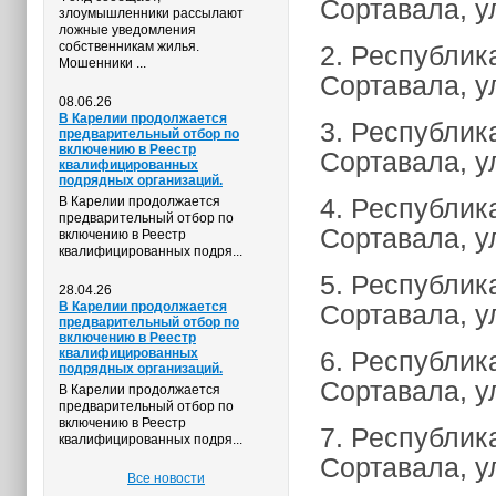
Сортавала, ул
злоумышленники рассылают
ложные уведомления
собственникам жилья.
2. Республик
Мошенники ...
Сортавала, у
08.06.26
В Карелии продолжается
3. Республик
предварительный отбор по
включению в Реестр
Сортавала, ул
квалифицированных
подрядных организаций.
4. Республик
В Карелии продолжается
предварительный отбор по
Сортавала, ул
включению в Реестр
квалифицированных подря...
5. Республик
28.04.26
В Карелии продолжается
Сортавала, ул
предварительный отбор по
включению в Реестр
квалифицированных
6. Республик
подрядных организаций.
Сортавала, ул
В Карелии продолжается
предварительный отбор по
включению в Реестр
7. Республик
квалифицированных подря...
Сортавала, ул
Все новости