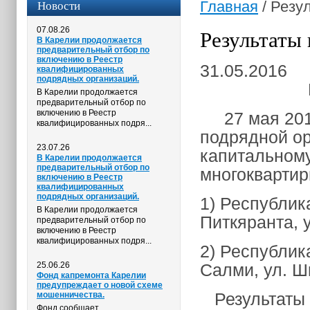
Новости
Главная
/
Резул
07.08.26
Результаты 
В Карелии продолжается
предварительный отбор по
включению в Реестр
31.05.2016
квалифицированных
подрядных организаций.
Р
В Карелии продолжается
предварительный отбор по
включению в Реестр
27 мая 2016 
квалифицированных подря...
подрядной ор
23.07.26
капитальном
В Карелии продолжается
предварительный отбор по
многокварти
включению в Реестр
квалифицированных
подрядных организаций.
1) Республик
В Карелии продолжается
Питкяранта, у
предварительный отбор по
включению в Реестр
квалифицированных подря...
2) Республик
25.06.26
Салми, ул. Ш
Фонд капремонта Карелии
предупреждает о новой схеме
Результаты 
мошенничества.
Фонд сообщает,