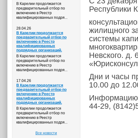
С 23 декабря
В Карелии продолжается
Республики К
предварительный отбор по
включению в Реестр
квалифицированных подря...
консультацио
жилищного за
28.04.26
В Карелии продолжается
системы капи
предварительный отбор по
включению в Реестр
многоквартир
квалифицированных
подрядных организаций.
Невского. д. 
В Карелии продолжается
предварительный отбор по
«Юрисконсуль
включению в Реестр
квалифицированных подря...
Дни и часы п
17.04.26
10.00 до 12.0
В Карелии продолжается
предварительный отбор по
включению в Реестр
Информацию 
квалифицированных
подрядных организаций.
44-29, (8142)
В Карелии продолжается
предварительный отбор по
включению в Реестр
квалифицированных подря...
Все новости