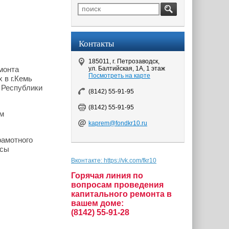
Контакты
185011, г. Петрозаводск,
ул. Балтийская, 1А, 1 этаж
монта
Посмотреть на карте
 в г.Кемь
 Республики
(8142) 55-91-95
(8142) 55-91-95
ом
kaprem@fondkr10.ru
рамотного
осы
Вконтакте: https://vk.com/fkr10
Горячая линия по
вопросам проведения
капитального ремонта в
вашем доме:
(8142) 55-91-28