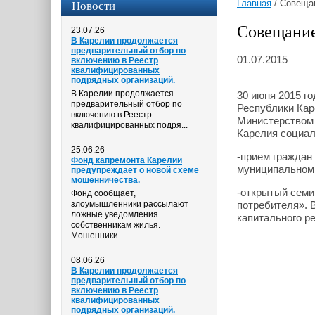
Новости
Главная
/
Совеща
Совещание
23.07.26
В Карелии продолжается
предварительный отбор по
01.07.2015
включению в Реестр
квалифицированных
подрядных организаций.
В Карелии продолжается
30 июня 2015 г
предварительный отбор по
Республики Кар
включению в Реестр
Министерством 
квалифицированных подря...
Карелия социал
25.06.26
-прием граждан
Фонд капремонта Карелии
муниципальном 
предупреждает о новой схеме
мошенничества.
-открытый семи
Фонд сообщает,
злоумышленники рассылают
потребителя». 
ложные уведомления
капитального р
собственникам жилья.
Мошенники ...
08.06.26
В Карелии продолжается
предварительный отбор по
включению в Реестр
квалифицированных
подрядных организаций.