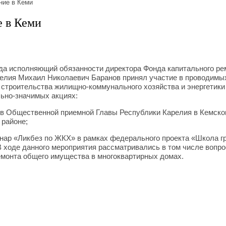
ние в Кеми
 в Кеми
ода исполняющий обязанности директора Фонда капитального ре
елия Михаил Николаевич Баранов принял участие в проводимых
строительства жилищно-коммунального хозяйства и энергетики
ьно-значимых акциях:
 в Общественной приемной Главы Республики Карелия в Кемск
районе;
нар «Ликбез по ЖКХ» в рамках федерального проекта «Школа г
В ходе данного мероприятия рассматривались в том числе вопр
емонта общего имущества в многоквартирных домах.