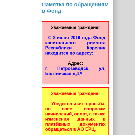
Памятка по обращениям
в Фонд
Уважаемые граждане!
С 3 июня 2019 года Фонд
капитального ремонта
Республики Карелия
находится по адресу:
Адрес:
г. Петрозаводск, ул.
Балтийская д,1А
Уважаемые граждане!
Убедительная просьба,
по всем вопросам
начислений, оплат, а также
изменения данных в
платёжных документах
обращаться в АО ЕРЦ.