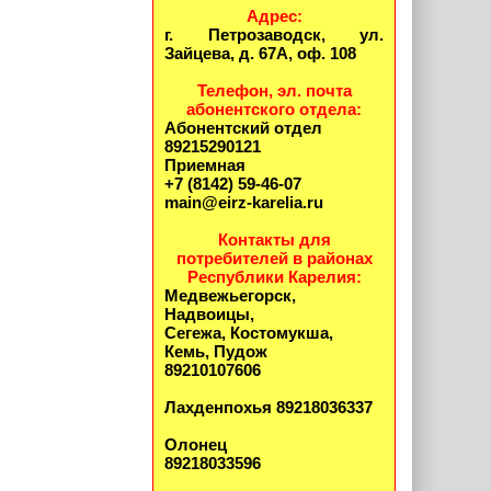
Адрес:
г. Петрозаводск, ул.
Зайцева, д. 67А, оф. 108
Телефон, эл. почта
абонентского отдела:
Абонентский отдел
89215290121
Приемная
+7 (8142) 59-46-07
main@eirz-karelia.ru
Контакты для
потребителей в районах
Республики Карелия:
Медвежьегорск,
Надвоицы,
Сегежа, Костомукша,
Кемь, Пудож
89210107606
Лахденпохья 89218036337
Олонец
89218033596