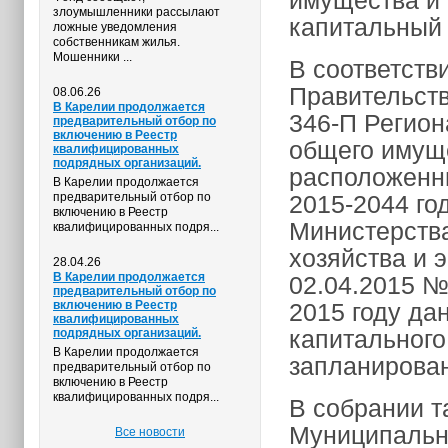
имущества и 
злоумышленники рассылают
капитальный 
ложные уведомления
собственникам жилья.
Мошенники ...
В соответств
Правительств
08.06.26
В Карелии продолжается
346-П Регион
предварительный отбор по
включению в Реестр
общего имуще
квалифицированных
подрядных организаций.
расположенны
В Карелии продолжается
предварительный отбор по
2015-2044 го
включению в Реестр
Министерств
квалифицированных подря...
хозяйства и 
28.04.26
В Карелии продолжается
02.04.2015 №
предварительный отбор по
включению в Реестр
2015 году да
квалифицированных
капитальног
подрядных организаций.
В Карелии продолжается
запланирован
предварительный отбор по
включению в Реестр
квалифицированных подря...
В собрании т
Муниципально
Все новости