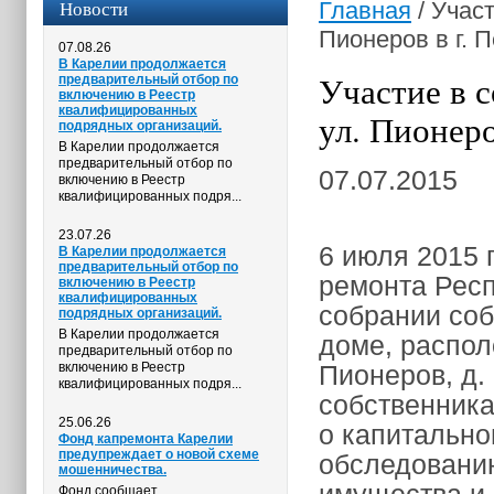
Новости
Главная
/
Участ
Пионеров в г. 
07.08.26
В Карелии продолжается
Участие в 
предварительный отбор по
включению в Реестр
квалифицированных
ул. Пионеро
подрядных организаций.
В Карелии продолжается
предварительный отбор по
07.07.2015
включению в Реестр
квалифицированных подря...
23.07.26
6 июля 2015 
В Карелии продолжается
предварительный отбор по
ремонта Респ
включению в Реестр
квалифицированных
собрании соб
подрядных организаций.
В Карелии продолжается
доме, распол
предварительный отбор по
включению в Реестр
Пионеров, д.
квалифицированных подря...
собственника
25.06.26
о капитально
Фонд капремонта Карелии
предупреждает о новой схеме
обследованию
мошенничества.
Фонд сообщает,