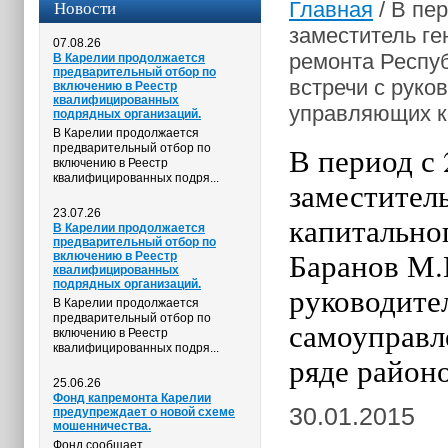
Новости
Главная
/
В пер
заместитель ге
07.08.26
ремонта Респуб
В Карелии продолжается
предварительный отбор по
встречи с руко
включению в Реестр
квалифицированных
управляющих к
подрядных организаций.
В Карелии продолжается
В период с 
предварительный отбор по
включению в Реестр
квалифицированных подря...
заместител
23.07.26
капитально
В Карелии продолжается
предварительный отбор по
Баранов М.
включению в Реестр
квалифицированных
подрядных организаций.
руководите
В Карелии продолжается
предварительный отбор по
самоуправл
включению в Реестр
квалифицированных подря...
ряде район
25.06.26
Фонд капремонта Карелии
30.01.2015
предупреждает о новой схеме
мошенничества.
Фонд сообщает,