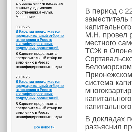
злоумышленники рассылают
ложные уведомления
В период с 2
собственникам жилья.
Мошенники ...
заместитель 
капитального
08.06.26
В Карелии продолжается
М.Н. провел 
предварительный отбор по
включению в Реестр
местного са
квалифицированных
подрядных организаций.
ТСЖ в Олонец
В Карелии продолжается
Сортавальско
предварительный отбор по
включению в Реестр
Беломорском
квалифицированных подря...
Прионежском
28.04.26
система капи
В Карелии продолжается
предварительный отбор по
многокварти
включению в Реестр
квалифицированных
капитального
подрядных организаций.
В Карелии продолжается
капитального 
предварительный отбор по
включению в Реестр
В докладах п
квалифицированных подря...
разъяснил п
Все новости