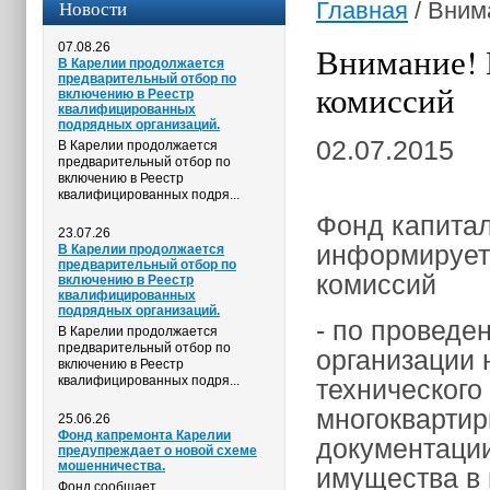
Новости
Главная
/
Вним
07.08.26
Внимание! 
В Карелии продолжается
предварительный отбор по
комиссий
включению в Реестр
квалифицированных
подрядных организаций.
02.07.2015
В Карелии продолжается
предварительный отбор по
включению в Реестр
квалифицированных подря...
Фонд капитал
23.07.26
информирует 
В Карелии продолжается
предварительный отбор по
комиссий
включению в Реестр
квалифицированных
подрядных организаций.
- по проведе
В Карелии продолжается
предварительный отбор по
организации 
включению в Реестр
квалифицированных подря...
технического
многоквартир
25.06.26
Фонд капремонта Карелии
документации
предупреждает о новой схеме
мошенничества.
имущества в 
Фонд сообщает,