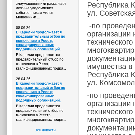
Республика К
злоумышленники рассылают
ложные уведомления
ул. Советская
собственникам жилья.
Мошенники ...
-по проведен
08.06.26
организации 
В Карелии продолжается
предварительный отбор по
технического
включению в Реестр
квалифицированных
многоквартир
подрядных организаций.
В Карелии продолжается
документации
предварительный отбор по
включению в Реестр
имущества в 
квалифицированных подря...
Республика К
28.04.26
ул. Комсомоль
В Карелии продолжается
предварительный отбор по
включению в Реестр
-по проведен
квалифицированных
подрядных организаций.
организации 
В Карелии продолжается
технического
предварительный отбор по
включению в Реестр
многоквартир
квалифицированных подря...
документации
Все новости